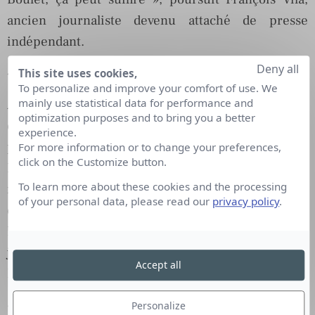
ancien journaliste devenu attaché de presse
indépendant.
Deny all
« Les médias préfèrent les valeurs sûres »
This site uses cookies,
To personalize and improve your comfort of use. We
mainly use statistical data for performance and
À Paris, tous reconnaissent qu’il y a « un
optimization purposes and to bring you a better
embouteillage, avec des sujets qui sortent un mois
experience.
plus tard. Quand ils sortent ». Mais à Avignon, le
For more information or to change your preferences,
click on the Customize button.
Festival ne fait pas exception. « Prenez un journal
To learn more about these cookies and the processing
national, ce matin . On ne parle pas tant que ça
of your personal data, please read our
privacy policy
.
d’Avignon, constate François Vila. Avant, pour le
Festival, chaque titre envoyait plusieurs
journalistes. Aujourd’hui, ils en envoient un seul.
Accept all
Et encore, il n’a pas assez de place. »
« Il y a 35 ans, je pouvais faire la une d’un journal
Personalize