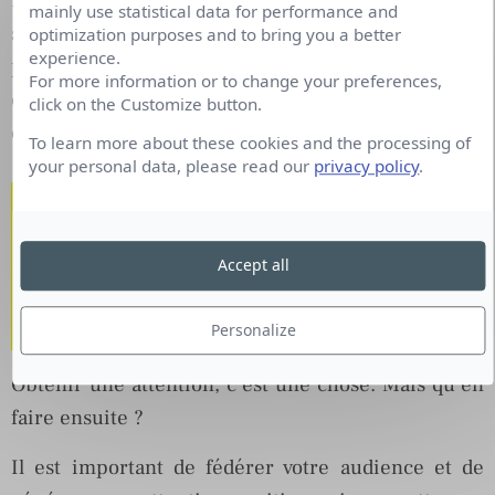
mainly use statistical data for performance and
stratégie de communication, ensuite de diffuser
optimization purposes and to bring you a better
experience.
puis d’écouter à postériori pour analyser une
For more information or to change your preferences,
campagne, suivre la relation avec ses publics…
click on the Customize button.
créer du lien.
To learn more about these cookies and the processing of
your personal data, please read our
privacy policy
.
Les professionnels des RP
gèrent également les avis,
Accept all
mes commentaires, la
réputation des marques.
Personalize
Obtenir une attention, c’est une chose. Mais qu’en
faire ensuite ?
Il est important de fédérer votre audience et de