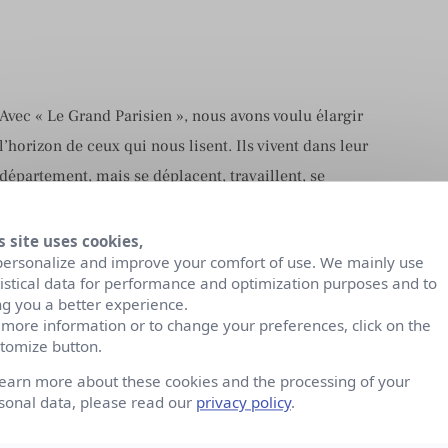
Avec « Le Grand Parisien », nous avons voulu élargir
l’horizon de ceux qui nous lisent. Ils vivent dans leur
département, mais se déplacent, travaillent, se
distraient dans la région toute entière…. Face à ce
mouvement, il nous a semblé logique de donner à nos
s site uses cookies,
personalize and improve your comfort of use. We mainly use
pages de proximité une portée régionale.
tistical data for performance and optimization purposes and to
ng you a better experience.
 more information or to change your preferences, click on the
tomize button.
learn more about these cookies and the processing of your
sonal data, please read our
privacy policy
.
rand Parisien’’ :