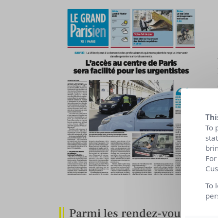
Thi
To 
sta
bri
For
Cus
To 
per
Parmi les rendez-vous du ‘’G