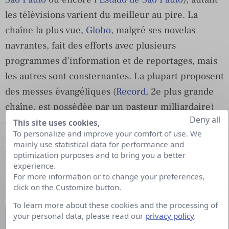
les télévisions varient du meilleur au pire. La
chaîne la plus vue,
Globo
, malgré ses novelas
navrantes, fait des efforts avec plusieurs
programmes d’information et de reportages, mais
les autres sont consternantes. La plupart proposent
des messes évangéliques (
Record
, 2e plus grande
chaîne, est possédée par un pasteur milliardaire)
Deny all
ou encore des programmes de faits-divers où les
This site uses cookies,
To personalize and improve your comfort of use. We
présentateurs commentent les affaires de manière
mainly use statistical data for performance and
populiste en appelant régulièrement à la peine de
optimization purposes and to bring you a better
experience.
mort (elle est abolie depuis le 19e siècle au Brésil,
For more information or to change your preferences,
bien avant la France).
click on the Customize button.
To learn more about these cookies and the processing of
Ce qui me surprend
your personal data, please read our
privacy policy
.