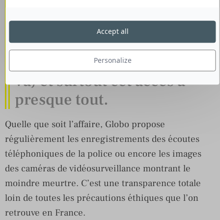
particulièrement, c’est cette
volonté de tout montrer
Accept all
(cadavres, criminels,
victimes sont exposés à tout
Personalize
va) et surtout cet accès à
presque tout.
Quelle que soit l’affaire, Globo propose
régulièrement les enregistrements des écoutes
téléphoniques de la police ou encore les images
des caméras de vidéosurveillance montrant le
moindre meurtre. C’est une transparence totale
loin de toutes les précautions éthiques que l’on
retrouve en France.