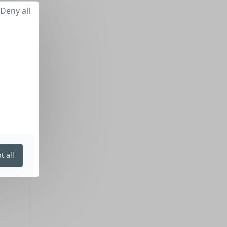
Deny all
t all