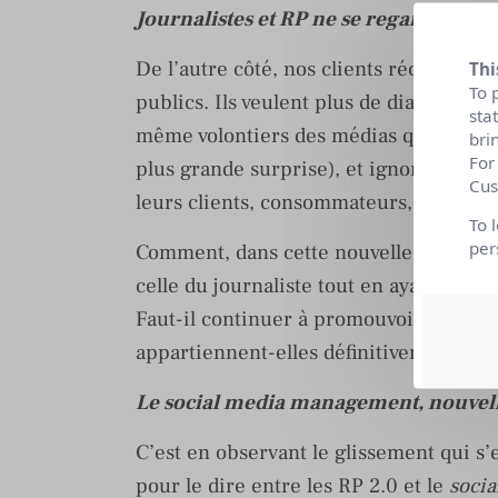
Journalistes
et RP ne se regardent pl
De l’autre côté, nos clients réclament u
Thi
To 
publics. Ils veulent plus de dialogue, 
sta
même volontiers des médias qu’ils crai
bri
For
plus grande surprise), et ignorent mê
Cus
leurs clients, consommateurs, donateur
To 
per
Comment, dans cette nouvelle perspect
celle du journaliste tout en ayant un œi
Faut-il continuer à promouvoir la confi
appartiennent-elles définitivement au 
Le social media management, nouvell
C’est en observant le glissement qui s’e
pour le dire entre les RP 2.0 et le
soci