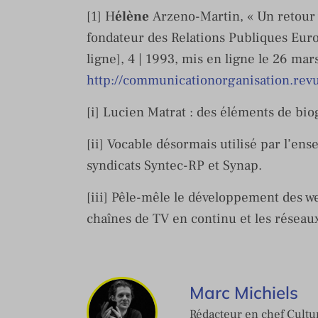
[1] H
élène
Arzeno-Martin, « Un retour v
fondateur des Relations Publiques Eu
ligne], 4 | 1993, mis en ligne le 26 mar
http://communicationorganisation.rev
[i] Lucien Matrat : des éléments de bi
[ii] Vocable désormais utilisé par l’en
syndicats Syntec-RP et Synap.
[iii] Pêle-mêle le développement des we
chaînes de TV en continu et les réseau
Marc Michiels
Rédacteur en chef Cultur