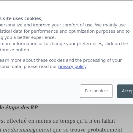
us avec les yeux de Chimène
n contact de plus en plus étroit avec leurs
s site uses cookies,
personalize and improve your comfort of use. We mainly use
plus d’engagement avec eux et se passeraient
tistical data for performance and optimization purposes and to
gnent désormais, sous-estiment parfois (à notre
ng you a better experience.
 more information or to change your preferences, click on the
me pour engager directement la conversation avec
tomize button.
s, ou parties prenantes.
learn more about these cookies and the processing of your
sonal data, please read our
privacy policy
.
ive, délimiter notre place ? Comment respecter
l attentif sur les blogueurs et les influenceurs ?
ance et la transparence ou ces valeurs bénies
Personalize
Accep
passé ?
e étape des RP
st effectué en moins de temps qu’il n’en fallait
al media management
que se trouve probablement