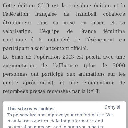
Cette édition 2013 est la troisième édition et la
Fédération française de handball collabore
étroitement dans sa mise en place et sa
valorisation. L’équipe de France féminine
contribue à la notoriété de l’événement en
participant à son lancement officiel.
Le bilan de l’opération 2013 est positif avec une
augmentation de l’affluence (plus de 7000
personnes ont participé aux animations sur les
quatre après-midis), et une cinquantaine de
retombées presse recensées par la RATP.
Avez-vous le sentiment que le handball féminin a
Deny all
This site uses cookies,
gagné en visibilité ces dernières années ?
To personalize and improve your comfort of use. We
mainly use statistical data for performance and
La médiatisation du handball féminin s’est
optimization purposes and to bring you a better