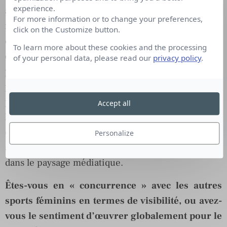
experience.
accentuée ces dernières années avec les bons
For more information or to change your preferences,
résultats de l’équipe de France d’une part (vice-
click on the Customize button.
championne du monde en 2009 et en 2011,
To learn more about these cookies and the processing
qualifiée pour les JO de Londres) et la montée en
of your personal data, please read our
privacy policy
.
puissance de la Ligue Féminine de handball et la
professionnalisation des clubs féminins d’autre
part. C’est un travail long qui nécessite
Accept all
l’investissement de tous les acteurs (clubs, comités
et ligues, ligue professionnelle et fédération) pour
Personalize
accroître la place occupée par le handball féminin
dans le paysage médiatique.
Êtes-vous en « concurrence » avec les autres
sports féminins en termes de visibilité, ou avez-
vous le sentiment d’œuvrer globalement pour le