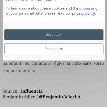
elles adhérer au concept et en permettre sa
To learn more about these cookies and the processing
commercialisation ? En quête de changements et
of your personal data, please read our
privacy policy
.
de neuf, la grande distribution aurait tout à y
gagner.
S’il n’est pas un objet connecté de customisation
Accept all
marketing, comme l’étagère intelligente de
Mondelez, le doigt scanner s’inscrit dans la lignée
Personalize
de la
reconnaissance faciale
comme moyen de
paiement, ou comment régler la note sans sortir
son portefeuille.
Source :
influencia
Benjamin Adler /
@BenjaminAdlerLA