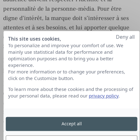
personnalité de la personne-média. Pour être
digne d’intérêt, la marque doit s’intéresser à ses
attentes et à ses besoins, et lui apporter quelque
chose qui ne va pas lui être imposé », insiste
Deny all
This site uses cookies,
To personalize and improve your comfort of use. We
Sébastien Genty.
mainly use statistical data for performance and
optimization purposes and to bring you a better
La monétisation, l’effet pervers de la
experience.
professionnalisation
For more information or to change your preferences,
click on the Customize button.
Des sollicitations qui ont leur contrepartie : petits
To learn more about these cookies and the processing of
ou gros cadeaux, invitations à des événements,
your personal data, please read our
privacy policy
.
avantages en nature… Pour autant, imaginer que la
finalité de ces nouveaux influenceurs est d’être
couverts de cadeaux par les marques serait une
Accept all
erreur. « Certains blogs sont effectivement pensés
comme des attrape-marques. L’annonceur y est