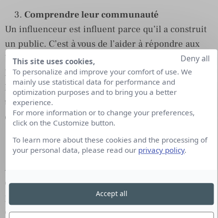
Comprendre leur communauté
Un influenceur est influent parce qu’il a construit
un public. C’est à vous de l’aider à répondre aux
besoins de ce public. Demandez-vous : comment
Deny all
This site uses cookies,
To personalize and improve your comfort of use. We
l’aider à mieux faire son boulot ? Surveillez
mainly use statistical data for performance and
l’activité et les contenus de vos influenceurs pour
optimization purposes and to bring you a better
trouver de nouvelles opportunités de
experience.
For more information or to change your preferences,
développement.
click on the Customize button.
Créer des expériences et adapter votre
To learn more about these cookies and the processing of
your personal data, please read our
privacy policy
.
stratégie
Au lieu de promouvoir votre actualité, créez des
expériences avec vos influenceurs sur lesquelles ils
Accept all
peuvent réagir ou qu’ils peuvent partager. Il est
essentiel que vous adaptiez votre approche de