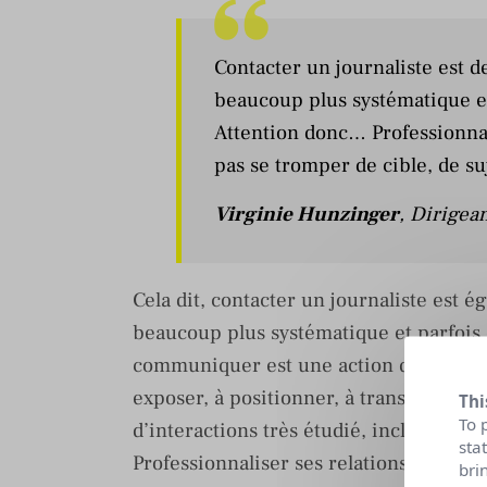
Contacter un journaliste est 
beaucoup plus systématique e
Attention donc… Professionnal
pas se tromper de cible, de su
Virginie Hunzinger
, Dirigea
Cela dit, contacter un journaliste est
beaucoup plus systématique et parfois
communiquer est une action qui consiste
exposer, à positionner, à transmettre 
Thi
To 
d’interactions très étudié, incluant d
sta
Professionnaliser ses relations presse 
bri