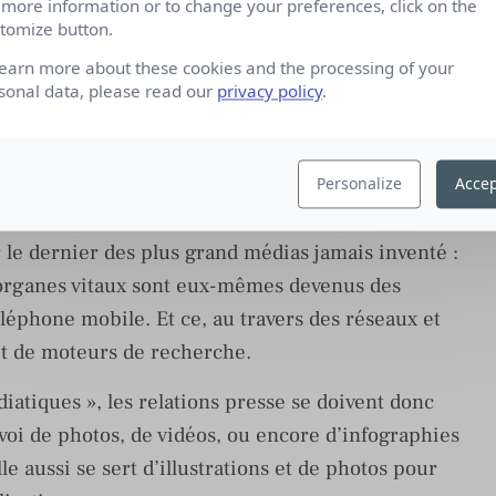
 more information or to change your preferences, click on the
ont disposent les journalistes ont eux aussi
tomize button.
 eux se désabonnent de nos listes de diffusion.
learn more about these cookies and the processing of your
nalistes/Attachés de presse en 2021
sonal data, please read our
privacy policy
.
 le Livre Blanc
Personalize
Accep
 ! Car la presse a multiplié ses canaux de
 le dernier des plus grand médias jamais inventé :
s organes vitaux sont eux-mêmes devenus des
 téléphone mobile. Et ce, au travers des réseaux et
 et de moteurs de recherche.
atiques », les relations presse se doivent donc
nvoi de photos, de vidéos, ou encore d’infographies
le aussi se sert d’illustrations et de photos pour