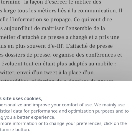
s terminé- la façon d’exercer le métier des
s large tous les métiers liés à la communication. Il
elle l’information se propage. Ce qui veut dire
aujourd’hui de maîtriser l’ensemble de la
métier d’attaché de presse a changé et a pris une
lus en plus souvent d’e-RP. L’attaché de presse
s dossiers de presse, organise des conférences et
 évoluent tout en étant plus adaptés au mobile :
itter, envoi d’un tweet à la place d’un
tes vidéos, rédaction de e-dossiers de presse
e en compte d’un volet « web social » dans les
st en lien direct et interagit avec d’autres
s site uses cookies,
personalize and improve your comfort of use. We mainly use
ers d’opinions, experts, blogueurs et autres
tistical data for performance and optimization purposes and to
ng you a better experience.
 more information or to change your preferences, click on the
ernées par cette évolution. En effet, les réseaux
tomize button.