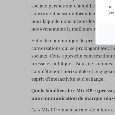
sociaux permettent d’amplifier la visib
To 
per
constituent aussi un formidable relai p
pour laquelle nous mixons les publics 
nos événements la meilleure résonnanc
Enfin, le communiqué de presse ou un 
conversations qui se prolongent avec l
sociaux. Cette approche conversationne
presse et publiques. Nous ne sommes 
complètement horizontale et engageant
esprit d’interactivité et d’échange.
Quels bénéfices le « Mix RP » (presse,
une communication de marque réuss
Ce « Mix RP » nous permet de mieux co