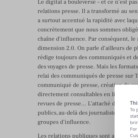
Le digital a bouleversé – et ce n’est pa
relations presse. Il a transformé au sen
a surtout accentué la rapidité avec laqu
concrètement que nous sommes obligés 
chaîne d’influence. Par conséquent, le 
dimension 2.0. On parle d’ailleurs de p
rédige toujours des communiqués et de
des voyages de presse. Mais les formats
relai des communiqués de presse sur Tw
communiqué de presse, création de cour
directement consultables en ligne, pris
revues de presse… L’attaché de presse e
Thi
To 
publics, au-delà des journalistes : lead
sta
groupes d’influence.
bri
For
Les relations publiques sont aussi conc
Cus