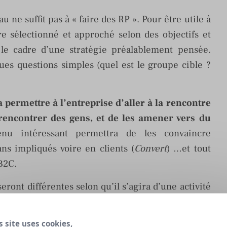
u ne suffit pas à « faire des RP ». Pour être utile à
tre sélectionné et approché selon des objectifs et
s le cadre d’une stratégie préalablement pensée.
ues questions simples (quel est le groupe cible ?
a permettre à l’entreprise d’aller à la rencontre
 rencontrer des gens, et de les amener vers du
u intéressant permettra de les convaincre
ans impliqués voire en clients (
Convert
) …et tout
B2C.
seront différentes selon qu’il s’agira d’une activité
ndra plutôt un point de vue d’expert, dans l’autre
n plutôt qu’une atmosphère ou une opinion plutôt
s site uses cookies,