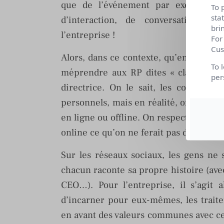
que de l’événement par exemple). T
To 
sta
d’interaction, de conversation, 
bri
l’entreprise !
For
Cus
Alors, dans ce contexte, qu’en est-il 
To 
méprendre aux RP dites « classiques 
per
directrice. On le sait, les contacts 
personnels, mais en réalité, on accord
en ligne ou offline. On respectera ce qu
online ce qu’on ne ferait pas dans la « v
Sur les réseaux sociaux, les gens ne 
chacun raconte sa propre histoire (av
CEO…). Pour l’entreprise, il s’agit al
d’incarner pour eux-mêmes, les traite
en avant des valeurs communes avec ce