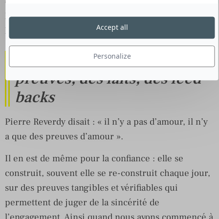
plus exigeant, mais également le plus crédible
Accept all
pour expliquer cela.
Troisième étape : des
Personalize
preuves, des faits, des feed
backs
Pierre Reverdy disait : « il n’y a pas d’amour, il n’y
a que des preuves d’amour ».
Il en est de même pour la confiance : elle se
construit, souvent elle se re-construit chaque jour,
sur des preuves tangibles et vérifiables qui
permettent de juger de la sincérité de
l’engagement. Ainsi quand nous avons commencé à