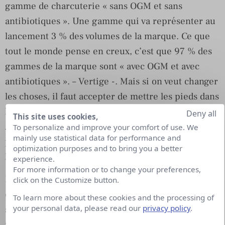
gamme de charcuterie « sans OGM et sans
antibiotiques ». Une gamme qui va représenter au
lancement 3 % des volumes de la marque. Ce que
tout le monde pense en creux, c’est que 97 % des
gammes de la marque sont « avec OGM et avec
antibiotiques ». – Vertige -. Mais si on veut changer
les choses, il faut accepter de mettre les pieds dans
le plat, expliquer d’où on part et où on veut aller.
Deny all
This site uses cookies,
Accepter de dire que la situation actuelle n’est pas
To personalize and improve your comfort of use. We
mainly use statistical data for performance and
parfaite mais qu’on est résolument engagé à
optimization purposes and to bring you a better
l’améliorer.
experience.
For more information or to change your preferences,
Et tenir un discours dans cette profondeur-là, avec
click on the Customize button.
cette finesse-là, cela ne peut pas se faire en 30
To learn more about these cookies and the processing of
your personal data, please read our
privacy policy
.
secondes (d’ailleurs plutôt 20) à 20h30 sur TF1 à la
fin du JT. Les Relations Presse sont le vecteur le