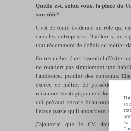
Quelle est, selon vous, la place du
son rôle?
C’est de toute évidence un rôle qui e
dans les entreprises. D’ailleurs, un 
tout récemment de définir ce métier dan
En revanche, il est essentiel d’éviter c
ne requiert pas simplement une habili
l’audience, publier des contenus. Elle
exerce ce métier de posséder une sol
raisonner stratégiquement lorsque des c
Thi
qui prévaut encore beaucoup trop dan
To 
sta
l’école parce qu’il appartient à la géné
bri
For
J’ajouterai que le CM doit pouvoi
Cus