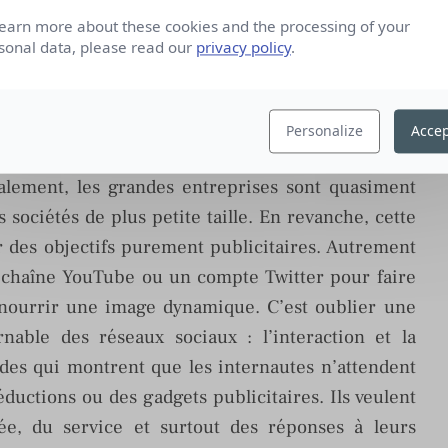
que des sujets délicats commencent à poindre ou
learn more about these cookies and the processing of your
ant impacter la réputation de l’entreprise.
sonal data, please read our
privacy policy
.
rise qui n’est pas présente sur les réseaux
Personalize
Accep
nce sur les médias sociaux mais plutôt la manière
alement, les grandes entreprises sont quasiment
sociétés de plus petite taille. En revanche, cette
 des objectifs purement publicitaires. Autrement
 chaîne YouTube ou un compte Twitter pour faire
t nourrir une image dynamique. C’est oublier une
able des réseaux sociaux : l’interaction et la
des qui montrent que les internautes n’attendent
ductions ou des gadgets publicitaires. Ils veulent
tée, du service et surtout des réponses à leurs