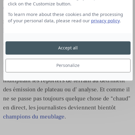
click on the Customize button.
Grégory
.
To learn more about these cookies and the processing
of your personal data, please read our
privacy policy
.
SUR CE SUJET :
le
story-telling contre
l’information
On franchit un cap en 1994, avec la création de
Accept all
LCI, la première chaîne d’information en continu,
suivie de CNews en 1999 et BFM TV en 2005.
Personalize
Celle-ci développe une information à chaud en
multipliant les reporters de terrain au détriment
des émission de plateau ou d’ analyse. Et comme il
ne se passe pas toujours quelque chose de “chaud”
en direct, les journalistes deviennent bientôt
champions du meublage
.