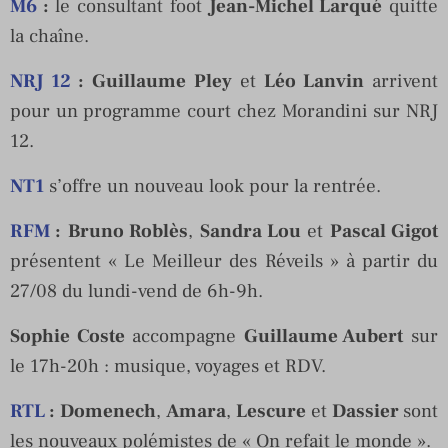
M6
:
le consultant foot
Jean-Michel Larqué
quitte
la chaîne.
NRJ 12
:
Guillaume Pley
et
Léo Lanvin
arrivent
pour un programme court chez Morandini sur NRJ
12.
NT1
s’offre un nouveau look pour la rentrée.
RFM
:
Bruno Roblès
,
Sandra Lou
et
Pascal Gigot
présentent « Le Meilleur des Réveils » à partir du
27/08 du lundi-vend de 6h-9h.
Sophie Coste
accompagne
Guillaume Aubert
sur
le 17h-20h : musique, voyages et RDV.
RTL
:
Domenech
,
Amara
,
Lescure
et
Dassier
sont
les nouveaux polémistes de « On refait le monde ».