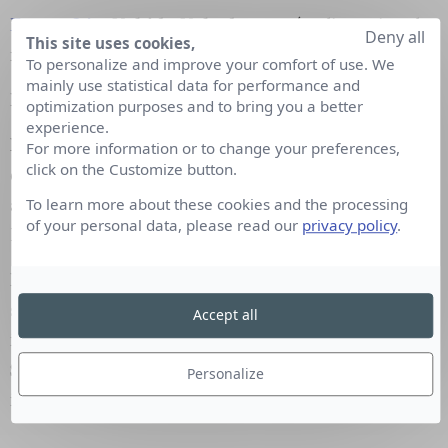
France24
:
Nahida Nakad
nommée directrice des
Deny all
This site uses cookies,
rédactions de France24 et Pôle Arabophone.
To personalize and improve your comfort of use. We
mainly use statistical data for performance and
PRESSE ECRITE / WEB
optimization purposes and to bring you a better
experience.
Marianne :
Anna Topaloff
, journaliste société
For more information or to change your preferences,
click on the Customize button.
chez Marianne, est nommée rédactrice en chef
adjointe Culture. Elle remplace Isabelle Curtet-
To learn more about these cookies and the processing
of your personal data, please read our
privacy policy
.
Poulner.
Les Inrocks :
Sophie Ciaccafava
est nommée
secrétaire générale de la rédaction des
Accept all
inRocKuptibles.
Marc Beaugé
et
Pierre
Siankowski
nommés rédac chef des
Personalize
inRocKuptibles et des inrocks.com.