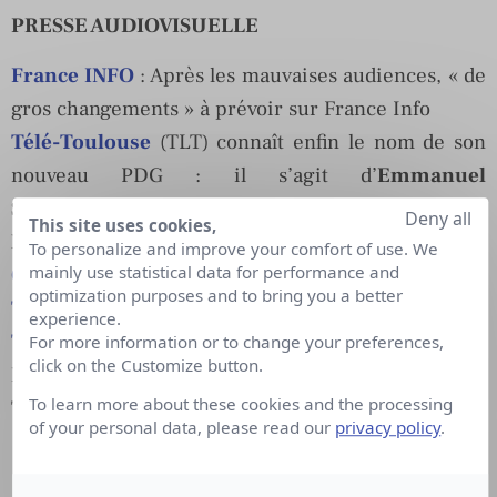
PRESSE AUDIOVISUELLE
France INFO
: Après les mauvaises audiences, « de
gros changements » à prévoir sur France Info
Télé-Toulouse
(TLT) connaît enfin le nom de son
nouveau PDG : il s’agit d’
Emmanuel
Schwartzenberg
Deny all
This site uses cookies,
Maxime Saada
nominé Directeur Général Adjoint
To personalize and improve your comfort of use. We
mainly use statistical data for performance and
Groupe CANAL+
optimization purposes and to bring you a better
TLM LYON
:
Gérard Balthazard
, déjà président de
experience.
TéléGrenoble Isère
, nominé président,
Jean
For more information or to change your preferences,
click on the Customize button.
Pierre Vacher
devient lui directeur général
To learn more about these cookies and the processing
TCM
devient
TCM Cinéma
of your personal data, please read our
privacy policy
.