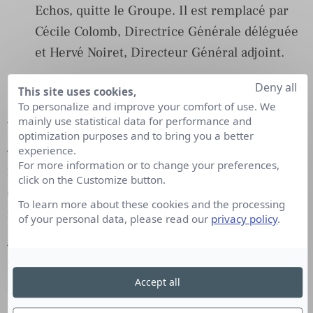
Echos, quitte le Groupe. Il est remplacé par
Cécile Colomb, Directrice Générale déléguée
et Hervé Noiret, Directeur Général adjoint.
Deny all
This site uses cookies,
To personalize and improve your comfort of use. We
AUDIO TV
mainly use statistical data for performance and
optimization purposes and to bring you a better
–
François Clemenceau
, Rédacteur en chef de la
experience.
For more information or to change your preferences,
matinale d’
Europe 1
, est nommé Rédacteur en chef
click on the Customize button.
du Journal du Dimanche, en charge de l’actualité
To learn more about these cookies and the processing
internationale.
of your personal data, please read our
privacy policy
.
–
Nicola Karabatic
rejoint l’équipe du Moscato
Show sur
RMC
à partir du 3 janvier pour un
Accept all
nouveau rendez-vous handball.