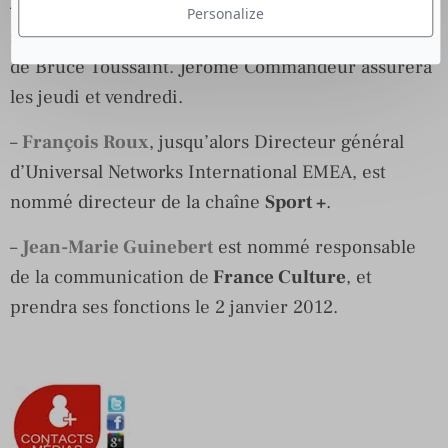
–
Europe1
: A partir de janvier,
Anne Roumanoff
Personalize
sera du lundi au mercredi à 7h50 dans la matinale
de Bruce Toussaint. Jérôme Commandeur assurera
les jeudi et vendredi.
–
François Roux
, jusqu’alors Directeur général
d’Universal Networks International EMEA, est
nommé directeur de la chaîne
Sport +
.
–
Jean-Marie Guinebert
est nommé responsable
de la communication de
France Culture
, et
prendra ses fonctions le 2 janvier 2012.