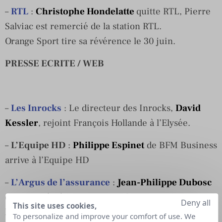
–
RTL
:
Christophe Hondelatte
quitte RTL, Pierre
Salviac est remercié de la station RTL.
Orange Sport tire sa révérence le 30 juin.
PRESSE ECRITE / WEB
–
Les Inrocks
: Le directeur des Inrocks,
David
Kessler
, rejoint François Hollande à l’Elysée.
–
L’Equipe HD
:
Philippe Espinet
de BFM Business
arrive à l’Equipe HD
–
L’Argus de l’assurance
:
Jean-Philippe Dubosc
est nommé Rédacteur en chef adjoint web de
Deny all
This site uses cookies,
l’Argus de l’assurance.
To personalize and improve your comfort of use. We