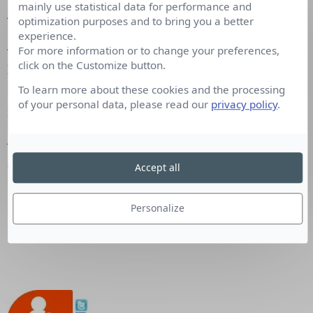
mainly use statistical data for performance and
–
Le Point
:
Claude Askolovitch
quitte Le Point.
optimization purposes and to bring you a better
experience.
– Direct Matin /
Direct Matin.fr
:
Ludovic
For more information or to change your preferences,
click on the Customize button.
Pompignoli
est nommé Rédacteur en chef de
Direct Matin. Guillaume Zeller est promu
To learn more about these cookies and the processing
of your personal data, please read our
privacy policy
.
rédacteur en chef de DirectMatin.fr.
–
Industrie et Technologies
:
Muriel de Vericourt
est nommée Rédactrice en chef du mensuel
Accept all
Industrie et Technologies. Elle remplace Ridha
Loukil.
Personalize