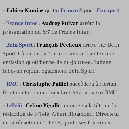
–
Fabien Namias
quitte
France 2
pour
Europe 1
.
–
France Inter
:
Audrey Pulvar
arrête la
présentation du 6/7 de France Inter.
–
BeIn Sport
:
François Pécheux
arrive sur BeIn
Sport 1 à partir du 4 juin pour y présenter une
émission quotidienne de mi-journée. Sultane
Icboyun rejoint également BeIn Sport.
–
RMC
:
Christophe Paillet
succèdera à Florian
Genton et co-animera « Luis Attaque » sur RMC.
–
I>Télé
:
Céline Pigalle
nommée à la tête de la
rédaction de I>Télé, Albert Ripamonti, Directeur
de la rédaction d’i-TELE, quitte ses fonctions.