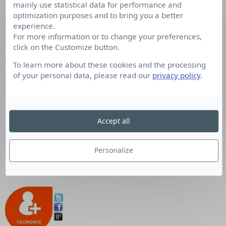
Bernard Tapie
veut racheter
la Provence
et
Nice
mainly use statistical data for performance and
optimization purposes and to bring you a better
Matin
.
experience.
For more information or to change your preferences,
L’Express
: Lancement du site Tendances hommes
click on the Customize button.
par Express Roularta.
To learn more about these cookies and the processing
of your personal data, please read our
privacy policy
.
Les Inrocks : Bernard Zekri
, le Directeur de la
rédaction des « Inrocks » devient Directeur
général de Capa.
Accept all
Reed Business Information
: Reed Elsevier met
en vente RBI France.
Personalize