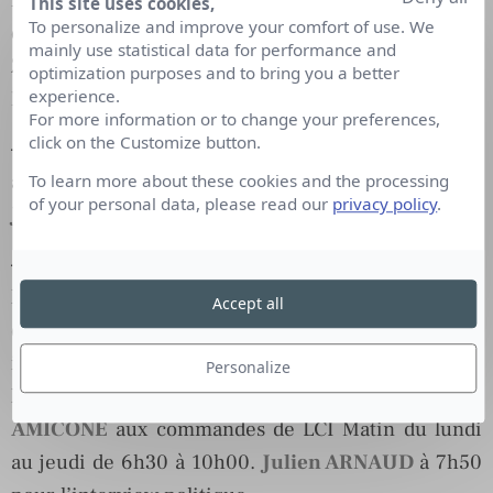
This site uses cookies,
To personalize and improve your comfort of use. We
octobre). Les envoyés spéciaux en Nouvelle-
mainly use statistical data for performance and
Zélande sont
Wilfried TEMPLIER
,
Laurent
optimization purposes and to bring you a better
experience.
DEPRET
,
Pierrick TAISNE
,
Samuel OLIVIER
.
For more information or to change your preferences,
click on the Customize button.
– TF1
:
Reprise d’Auto Moto depuis le dimanche 21
août à 10h20. Présentation :
Marion JOLLES
,
To learn more about these cookies and the processing
of your personal data, please read our
privacy policy
.
Jérôme CHONT
et
Jean-Pierre GAGICK
.
– LCI
:
Yann HOVINE
proposera en direct à 23h10
la 1ère édition de ‘Good Morning New Zealand’
Accept all
durant la Coupe du Monde de rugby. Par ailleurs,
il interviendra dans les différentes éditions depuis
Personalize
la Nouvelle-Zélande.
Philippe BALLARD
et
Sylvia
AMICONE
aux commandes de LCI Matin du lundi
au jeudi de 6h30 à 10h00.
Julien ARNAUD
à 7h50