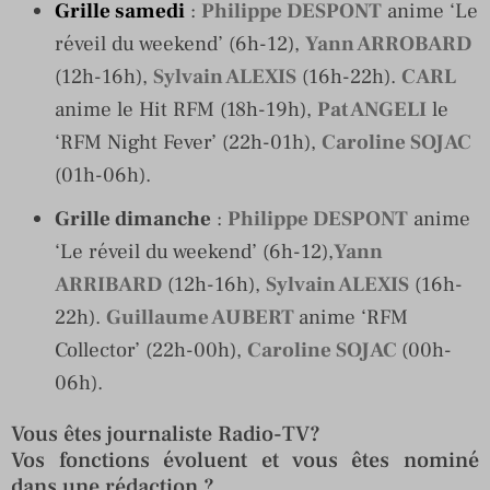
Grille samedi
:
Philippe DESPONT
anime ‘Le
réveil du weekend’ (6h-12),
Yann ARROBARD
(12h-16h),
Sylvain ALEXIS
(16h-22h).
CARL
anime le Hit RFM (18h-19h),
Pat ANGELI
le
‘RFM Night Fever’ (22h-01h),
Caroline SOJAC
(01h-06h).
Grille dimanche
:
Philippe DESPONT
anime
‘Le réveil du weekend’ (6h-12),
Yann
ARRIBARD
(12h-16h),
Sylvain ALEXIS
(16h-
22h).
Guillaume AUBERT
anime ‘RFM
Collector’ (22h-00h),
Caroline SOJAC
(00h-
06h).
Vous êtes journaliste Radio-TV?
Vos fonctions évoluent et vous êtes nominé
dans une rédaction ?