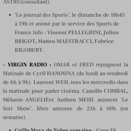
ASTRE
(consultant).
‘Le journal des Sports’, le dimanche de 18h45
à 19h et animé par le service des Sports de
France Info :
Vincent PELLEGRINI
,
Julien
BRIGOT
,
Matteu MAESTRACCI
,
Fabrice
RIGOBERT
.
–
VIRGIN RADIO
:
OMAR et FRED
rejoignent la
Matinale de
Cyril HANOUNA
(du lundi au vendredi
de 6h à 9h).
Laurent WEIL
tous les mercredis dans
la matinale pour parler cinéma.
Camille COMBAL
,
Mélanie ANGELIE
et
Anthon MEHL
animent ‘Le
Soir Show’, libre antenne de 21h à 00h (en
semaine).
Grille Maxx de Tubes semaine
:
Greg Di