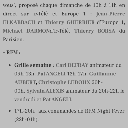
vous’, proposé chaque dimanche de 10h à 11h en
direct sur i>Télé et Europe 1 :
Jean-Pierre
ELKABBACH
et
Thierry GUERRIER
d’Europe 1
,
Michael DARMON
d’I>Télé
,
Thierry BORSA
du
Parisien.
– RFM
:
Grille semaine
:
Carl DEFRAY
animateur du
09h-13h.
Pat ANGELI
13h-17h.
Guillaume
AUBERT
,
Christophe LEDOUX
20h-
00h.
Sylvain ALEXIS
animateur du 20h-22h le
vendredi et
Pat ANGELI
.
17h-20h. aux commandes de RFM Night Fever
(22h-01h).