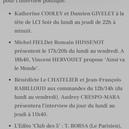
pour l’interview politique.
Katherine COOLEY
et
Damien GIVELET
à la
tête de LCI Soir du lundi au jeudi de 22h à
minuit.
Michel FIELD
et
Romain HUSSENOT
présentent le 17h/20h du lundi au vendredi. A
18h40,
Vincent HERVOUET
propose ‘Ainsi va
le Monde’.
Bénédicte Le CHATELIER
et
Jean-François
RABILLOUD
aux commandes du 12h/14h (du
lundi au vendredi).
Audrey CRESPO-MARA
présentera l’interview du jour du lundi au
jeudi à 11h40.
L’Edito ‘Club des 5’ :
T. BORSA
(Le Parisien),