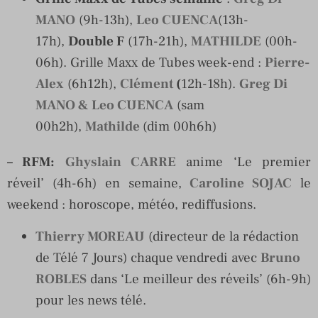
MANO
(9h-13h),
Leo CUENCA
(13h-
17h),
Double F
(17h-21h),
MATHILDE
(00h-
06h). Grille Maxx de Tubes week-end :
Pierre-
Alex
(6h12h),
Clément
(
12h-18h).
Greg Di
MANO & Leo CUENCA
(sam
00h2h),
Mathilde
(dim 00h6h)
– RFM
:
Ghyslain CARRE
anime ‘Le premier
réveil’ (4h-6h) en semaine,
Caroline SOJAC
le
weekend : horoscope, météo, rediffusions.
Thierry MOREAU
(directeur de la rédaction
de Télé 7 Jours) chaque vendredi avec
Bruno
ROBLES
dans ‘Le meilleur des réveils’ (6h-9h)
pour les news télé.