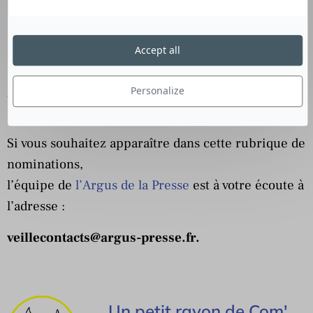
Renaud ALLILAIRE
va être nommé Conseiller
de programmes Economie, Emploi et
Accept all
Géopolitique
France 5
Personalize
Une nomination ? Un transfert ? Un départ ?
Si vous souhaitez apparaître dans cette rubrique de
nominations,
l’équipe de
l’Argus de la Presse
est à votre écoute à
l’adresse :
veillecontacts@argus-presse.fr
.
Un petit rayon de Com'