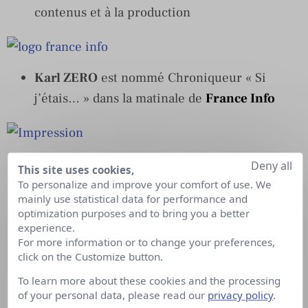
contenus et à la production
Karl ZERO
est nommé Chroniqueur « Si
j’étais… » dans la matinale de
France Info
Laurent SALVAUDON
est nommé Directeur
Deny all
This site uses cookies,
de la rédaction
SFR Sport
To personalize and improve your comfort of use. We
mainly use statistical data for performance and
optimization purposes and to bring you a better
experience.
For more information or to change your preferences,
click on the Customize button.
To learn more about these cookies and the processing
of your personal data, please read our
privacy policy
.