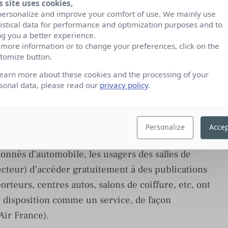
s site uses cookies,
personalize and improve your comfort of use. We mainly use
évolution est la plus profonde.
tistical data for performance and optimization purposes and to
ng you a better experience.
és ont changé du tout au tout. Les quotidiens et
 more information or to change your preferences, click on the
sis par des lecteurs aussi exigeants que s’ils
tomize button.
ains magazines d’enseigne n’ont rien à envier à
learn more about these cookies and the processing of your
aiement dans le réseau traditionnel de la presse
sonal data, please read our
privacy policy
.
la discrète montée en puissance des « ventes par
Personalize
Accep
ns aux ciblages comportementaux de plus en plus
sionnés d’automobile, les usagers des salles de
secteur) d’accéder gratuitement à des publications
orteurs, centres autos, salons de coiffure, etc, ont
r disposition comme un service, de façon
ir France).