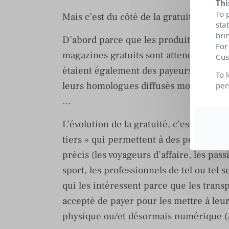
Thi
To 
Mais c’est du côté de la gratuité que l’
sta
bri
D’abord parce que les produits concern
For
magazines gratuits sont attendus et choi
Cus
étaient également des payeurs. Et cert
To 
leurs homologues diffusés moyennant p
per
…
L’évolution de la gratuité, c’est aussi 
tiers » qui permettent à des populatio
précis (les voyageurs d’affaire, les pas
sport, les professionnels de tel ou tel 
qui les intéressent parce que les transp
accepté de payer pour les mettre à leu
physique ou/et désormais numérique (A