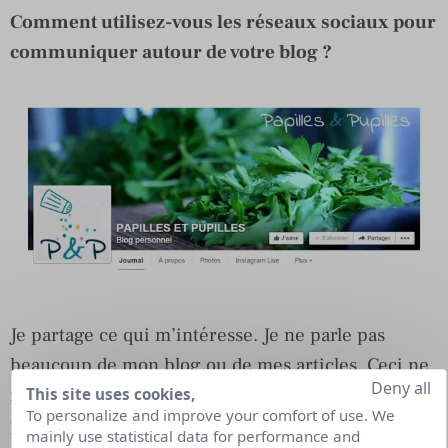
Comment utilisez-vous les réseaux sociaux pour
communiquer autour de votre blog ?
Je partage ce qui m’intéresse. Je ne parle pas
beaucoup de mon blog ou de mes articles. Ceci ne
Deny all
représente qu’un faible pourcentage. Par contre je
This site uses cookies,
To personalize and improve your comfort of use. We
publie beaucoup d’informations dans les domaines
mainly use statistical data for performance and