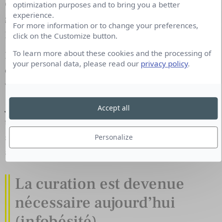
de la nutrition, de l’alimentation, de la
optimization purposes and to bring you a better
experience.
gourmandise, mais aussi du social media (bonnes
For more information or to change your preferences,
pratiques) et de l’actualité d’internet (curation).
click on the Customize button.
To learn more about these cookies and the processing of
Par quels moyens, outils recueillez-vous les
your personal data, please read our
privacy policy
.
contenus qui vous intéressent et comment voyez-
vous la curation de contenu ?
Je fais beaucoup de veille sur les réseaux sociaux,
Accept all
twitter en particulier. J’ai créé beaucoup de listes
suivant les thèmes qui m’intéressent :
Personalize
alimentation, journalistes, web, santé etc.
La curation est devenue
nécessaire aujourd’hui
(infobésité).