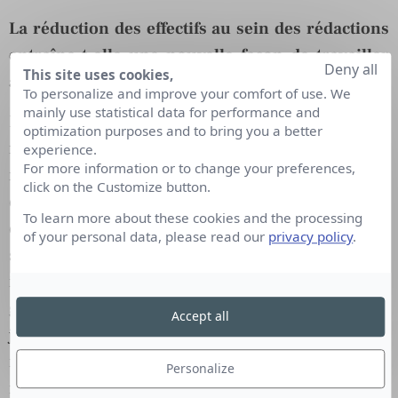
La réduction des effectifs au sein des rédactions
entraîne-t-elle une nouvelle façon de travailler
Deny all
This site uses cookies,
avec les journalistes ?
To personalize and improve your comfort of use. We
mainly use statistical data for performance and
Il est clair que c’est un changement de donne pour
optimization purposes and to bring you a better
nous même si les rédactions, en région
experience.
For more information or to change your preferences,
notamment, restent encore assez structurées et
click on the Customize button.
demandeuses en termes de rencontres et
To learn more about these cookies and the processing
d’informations. Toutefois, l’évolution des
of your personal data, please read our
privacy policy
.
structures, la présence plus forte des pigistes nous
imposent une plus grande souplesse dans la
gestion des demandes d’information de la part des
Accept all
journalistes et impliquent un travail plus ciblé
notamment dans les relations téléphoniques que
Personalize
nous avons avec les journalistes. Finies les vagues