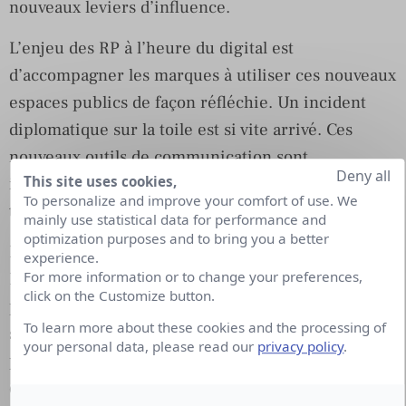
nouveaux leviers d’influence.
L’enjeu des RP à l’heure du digital est
d’accompagner les marques à utiliser ces nouveaux
espaces publics de façon réfléchie. Un incident
diplomatique sur la toile est si vite arrivé. Ces
nouveaux outils de communication sont
Deny all
This site uses cookies,
instantanés et parfois provoquant les manier est
To personalize and improve your comfort of use. We
tout un art.
mainly use statistical data for performance and
optimization purposes and to bring you a better
Les experts des Relations Presse et de la Relation
experience.
For more information or to change your preferences,
Publics étendent leur savoir-faire à ces nouvelles
click on the Customize button.
plates-formes et nouveaux relais d’opinion. Ils
To learn more about these cookies and the processing of
s’appuient sur des nouveaux outils comme Traackr
your personal data, please read our
privacy policy
.
pour mieux connaître et repérer les influenceurs
dans tel ou tel domaine.