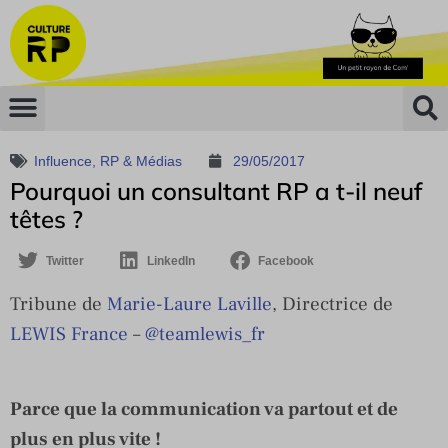
Influence
,
RP & Médias
29/05/2017
Pourquoi un consultant RP a t-il neuf
têtes ?
Twitter
LinkedIn
Facebook
Tribune de
Marie-Laure Laville
, Directrice de
LEWIS France
–
@
teamlewis_fr
Parce que la communication va partout et de
plus en plus vite !