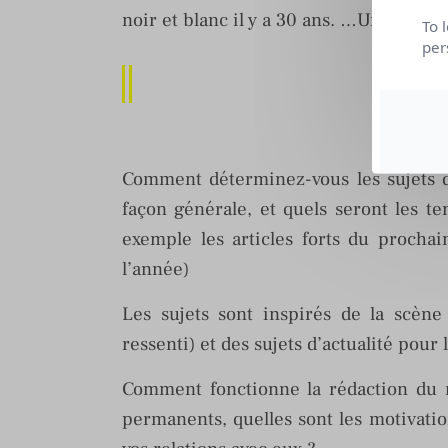
noir et blanc il y a 30 ans. …Une belle
To 
per
IN
Comment déterminez-vous les sujets 
façon générale, et quels seront les t
exemple les articles forts du procha
l’année)
Les sujets sont inspirés de la scène
ressenti) et des sujets d’actualité pour 
Comment fonctionne la rédaction du 
permanents, quelles sont les motivation