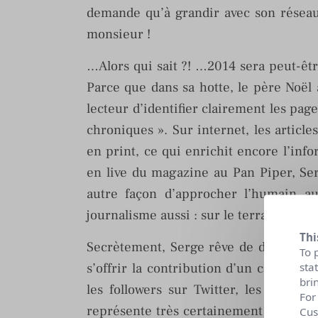
demande qu’à grandir avec son réseau
monsieur !
…Alors qui sait ?! …2014 sera peut-êt
Parce que dans sa hotte, le père Noël
lecteur d’identifier clairement les page
chroniques ». Sur internet, les articl
en print, ce qui enrichit encore l’inf
en live du magazine au Pan Piper, Serg
autre façon d’approcher l’humain au-
journalisme aussi : sur le terrain, co
Thi
Secrètement, Serge rêve de développe
To 
s’offrir la contribution d’un commun
sta
bri
les followers sur Twitter, les « j’ai
For
représente très certainement une voie
Cus