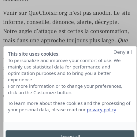
Venir sur QueChoisir.org n’est pas anodin. Le site
informe, conseille, dénonce, alerte, décrypte.
Notre angle d’attaque est certes la consommation,
mais dans une approche toujours plus large.
Que
Choisir
englobe dorénavant tous les domaines de la
Deny all
This site uses cookies,
vie quotidienne. Pour ce faire, nous n’hésitons pas
To personalize and improve your comfort of use. We
mainly use statistical data for performance and
à demander à nos lecteurs les thématiques sur
optimization purposes and to bring you a better
lesquelles ils nous attendent. Celles où notre
experience.
analyse leur permettra de se forger un avis
For more information or to change your preferences,
click on the Customize button.
objectif.
To learn more about these cookies and the processing of
Quelle stratégie de contenu pour quelle
your personal data, please read our
privacy policy
.
influence ?
Voir le webinar