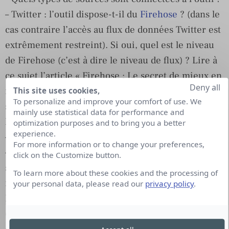
– Twitter : l’outil dispose-t-il du
Firehose
? (dans le
cas contraire l’accès au flux de données Twitter est
extrêmement restreint). Si oui, quel est le niveau
de Firehose (c’est à dire le niveau de flux) ? Lire à
ce sujet l’article « Firehose : Le secret de mieux en
Deny all
mieux gardé de Twitter » qui date un peu, mais ce
This site uses cookies,
To personalize and improve your comfort of use. We
sujet, pourtant crucial, reste assez peu abordé sur
mainly use statistical data for performance and
le net
optimization purposes and to bring you a better
experience.
– Facebook : les pages ? Les groupes ?
For more information or to change your preferences,
– Les forums : quelle volume de forums est indexé
click on the Customize button.
sur la plateforme ? L’éditeur les indexe-t-il lui-
To learn more about these cookies and the processing of
même ou passe-t-il par un prestataire qualifié ?
your personal data, please read our
privacy policy
.
L’indexation d’un forum est-elle totale ou partielle
(par topics par exemple). Attention, l’indexation