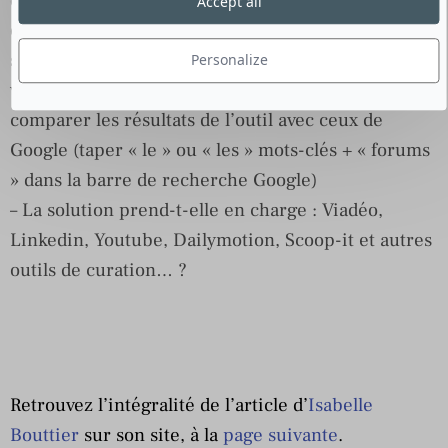
des forums et la qualité du détourage (ou
scraping
)
Accept all
est un vrai métier ! Les résultats issus des forums
sont souvent décevants sur une plateforme de
Personalize
veille. Le meilleur moyen de vérifier ce point est de
comparer les résultats de l’outil avec ceux de
Google (taper « le » ou « les » mots-clés + « forums
» dans la barre de recherche Google)
– La solution prend-t-elle en charge : Viadéo,
Linkedin, Youtube, Dailymotion, Scoop-it et autres
outils de curation… ?
Retrouvez l’intégralité de l’article d’
Isabelle
Bouttier
sur son site, à la
page suivante
.