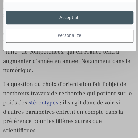
peu de filles sont présentes dans les études en
sciences et technologies après le lycée; puis
Accept all
pourquoi elles sont encore moins nombreuses
dans les métiers scientifiques et techniques.
Personalize
L’objectif est de trouver ce qui explique cette
“fuite” de compétences, qui en France tend à
augmenter d’année en année. Notamment dans le
numérique.
La question du choix d’orientation fait l’objet de
nombreux travaux de recherche qui portent sur le
poids des
stéréotypes
; il s’agit donc de voir si
d’autres paramètres entrent en compte dans la
préférence pour les filières autres que
scientifiques.