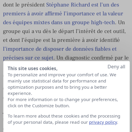
dont le président
Stéphane Richard est l’un des
premiers à avoir affirmé l’importance et la valeur
des équipes mixtes dans un groupe high-tech
. Un
groupe qui a vu dès le départ l’intérêt de cet outil,
et dont l’équipe est la première à avoir identifié
l’importance de disposer de données fiables et
précises sur ce sujet
. Un diagnostic confirmé par le
Parlement Européen dans ses résolutions en 2008
Deny all
This site uses cookies,
To personalize and improve your comfort of use. We
et plus récemment en 2015.
mainly use statistical data for performance and
optimization purposes and to bring you a better
Quelle méthode avez-vous employé pour bâtir
experience.
cette enquête?
For more information or to change your preferences,
click on the Customize button.
J’ai commencé par retenir deux grands axes de
To learn more about these cookies and the processing
travail : l’orientation et l’emploi. Ces deux axes sont
of your personal data, please read our
privacy policy
.
dictés par la volonté de comprendre pourquoi si