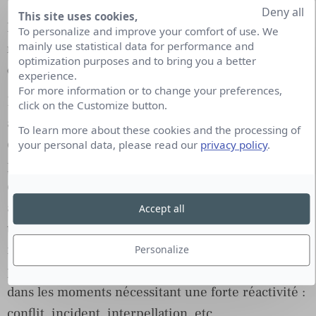
Deny all
This site uses cookies,
Et plus largement comment utilisez-vous les
To personalize and improve your comfort of use. We
mainly use statistical data for performance and
médias sociaux pour votre politique de
optimization purposes and to bring you a better
communication externe ?
experience.
For more information or to change your preferences,
Depuis 6 ans, j’anime une page Facebook depuis 6
click on the Customize button.
ans et un compte twitter. L’objectif est d’abord
To learn more about these cookies and the processing of
d’atteindre les journalistes, les curieux de la
your personal data, please read our
privacy policy
.
presse, les profs. On y diffuse des informations
corporate ou d’actualités de l’entreprise. Nous
avons aussi assuré la présence quotidienne de
Accept all
titres investissant sur le réseau : nouveautés,
nouvelles formules, promotions, événements
Personalize
particuliers. Le compte twitter est aussi très utile
dans les moments nécessitant une forte réactivité :
conflit, incident, interpellation, etc.