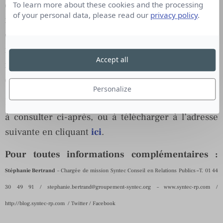
droit à la liberté d’opinion et d’expression, ce qui
To learn more about these cookies and the processing
of your personal data, please read our
privacy policy
.
implique le droit de ne pas être inquiété pour ses
opinions et celui de chercher, de recevoir et de
répandre, sans considération de frontières, les
Accept all
informations et les idées par quelque moyen
d’expression que ce soit.
Personalize
Le code traduit en 23 langues, dont le français, est
à consulter ci-après, ou à télécharger à l’adresse
suivante en cliquant
ici
.
Pour
toutes informations complémentaires :
Stéphanie Bertrand
– Chargée de mission Syntec Conseil en Relations Publics
–
T. 01 44
30 49 91 /
stephanie.bertrand@groupement-syntec.org
–
www.syntec-rp.com /
http://blog.syntec-rp.com / Twitter / Facebook