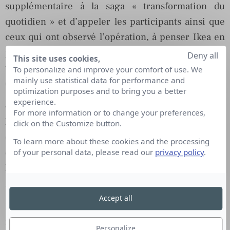
supplémentaire à la saga « transformation du
quotidien » et d’appeler les participants ainsi que
ceux qui ont observé l’opération, à penser Ikea en
pensant matelas ou literie. On est donc bien dans
Deny all
This site uses cookies,
une problématique d’image et non de vente ou de
To personalize and improve your comfort of use. We
mainly use statistical data for performance and
chiffre d’affaires.
optimization purposes and to bring you a better
experience.
– Pareillement, lorsque deux trublions arpentent
For more information or to change your preferences,
les allées d’un magasin sur le tempo de « Beat it »
click on the Customize button.
en se transformant en Jackson-vache, ou lorsqu’ils
To learn more about these cookies and the processing
distribuent des pots d’un kilo de yaourt place de la
of your personal data, please read our
privacy policy
.
Madeleine
ici
, il s’agit bien d’un travail d’image et
non d’opérations promotionnelles.
Accept all
Donc, en l’occurrence, la question du « combien ?
»… Comment vous dire ça ?… Elle est, elle aussi,
Personalize