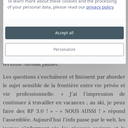
To learn more about these cookies and the processing
témoignages nous éclairent dans l’enquête «
of your personal data, please read our
privacy policy
.
Communiquez 2.0*», un guide destiné à
accompagner les professionnels de la
communication et du marketing dans leur
Accept all
compréhension et usage des médias sociaux. Dans
son cœur de métier, la réputation a toujours
Personalize
existée, « nous avons simplement rajouté un e »,
termine Nicolas Jaunet.
Les questions s’enchaînent et finissent par aborder
le sujet sensible de la frontière entre vie privée et
vie professionnelle. « J’ai l’impression de
continuer à travailler en vacances ; au ski, je peux
faire des RP 3.0 ! » – « NOUS AUSSI ! » répond
l’assemblée. Aujourd’hui l’info passe par le web, les