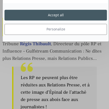
Cliquez-ici
pour découvrir l’outil d’analyse de CP !
Accept all
4- Ne cantonnez pas les RP
aux Relations Presse !
Personalize
Tribune
Régis Thibault
, Directeur du pôle RP et
Influence – Gulfstream Communication : Ne dîtes
plus Relations Presse, mais Relations Publics…
Les RP ne peuvent plus être
réduites aux Relations Presse, et à
cette image d’Épinal de l’attaché
de presse aux abois face aux
journalistes !