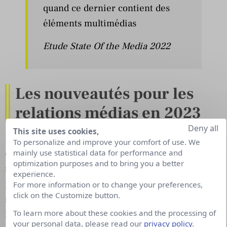
quand ce dernier contient des
éléments multimédias
Etude State Of the Media 2022
Les nouveautés pour les
relations médias en 2023
Deny all
This site uses cookies,
Découvrez en 30 minutes les dernières nouveautés
To personalize and improve your comfort of use. We
mainly use statistical data for performance and
en matière de
transformation digitale des
optimization purposes and to bring you a better
relations médias
grâce au replay du webinar
experience.
proposé par
Cision
. Des innovations qui
For more information or to change your preferences,
click on the Customize button.
sauront
booster la visibilité
de votre actualité dans
To learn more about these cookies and the processing of
les médias et plus généralement l’engagement
your personal data, please read our
privacy policy
.