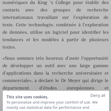
numériques du King ‘s College pour établir des
contacts avec des groupes de recherche
internationaux travaillant sur l’exploration de
texte. Cette technologie, combinée à l’exploration
de données, utilise un logiciel pour identifier les
tendances et les modèles à partir de plusieurs
textes.
«Nous sommes très heureux d’avoir l’opportunité
de développer un outil avec une large gamme
d’applications dans la recherche universitaire et
commerciale», a déclaré le Dr Meyer qui dirige le
département d’études européennes et
internationales au King’s College. «Nous espérons
Deny all
This site uses cookies,
To personalize and improve your comfort of use. We
améliorer les techniques utilisées pour créer de
mainly use statistical data for performance and
grands ensembles de données plus accessibles et