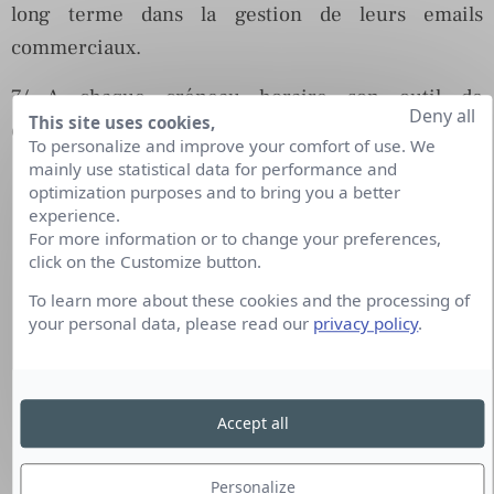
long terme dans la gestion de leurs emails
commerciaux.
7/ A chaque créneau horaire son outil de
Deny all
This site uses cookies,
consultation des e-mails personnels
To personalize and improve your comfort of use. We
mainly use statistical data for performance and
optimization purposes and to bring you a better
experience.
For more information or to change your preferences,
click on the Customize button.
To learn more about these cookies and the processing of
your personal data, please read our
privacy policy
.
Accept all
Personalize