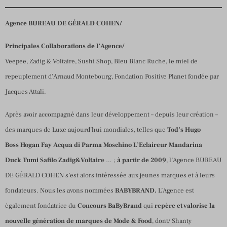
Agence BUREAU DE GÉRALD COHEN/
Principales Collaborations de l’Agence/
Veepee, Zadig & Voltaire, Sushi Shop, Bleu Blanc Ruche, le miel de
repeuplement d’Arnaud Montebourg, Fondation Positive Planet fondée par
Jacques Attali.
Après avoir accompagné dans leur développement – depuis leur création –
des marques de Luxe aujourd’hui mondiales, telles que
Tod’s
Hugo
Boss
Hogan
Fay
Acqua di Parma
Moschino
L’Eclaireur
Mandarina
Duck
Tumi
Safilo
Zadig&Voltaire
… ;
à partir de 2009
, l’Agence BUREAU
DE GÉRALD COHEN s’est alors intéressée aux jeunes marques et à leurs
fondateurs. Nous les avons nommées
BABYBRAND.
L’Agence est
également fondatrice du
Concours BaByBrand
qui
repère et valorise la
nouvelle génération de marques de Mode & Food
, dont/ Shanty