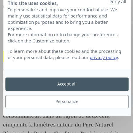
Deny all
This site uses cookies,
consommation circulaire
.
To personalize and improve your comfort of use. We
mainly use statistical data for performance and
Communication utile ou opportuniste : où est la
optimization purposes and to bring you a better
frontière ? #COVID-19
experience.
For more information or to change your preferences,
Voir le webinar (Gratuit-30min)
click on the Customize button.
To learn more about these cookies and the processing
Vegan ou Flexitarienne
of your personal data, please read our
privacy policy
.
Vegan ou Flexitarienne, garante de notre santé,
l’alimentation sera la priorité de tous. Elle sera
Accept all
avant tout locale, traçable et bien sûr de saison :
AH LA VACHE!
propose la livraison de viandes de
Personalize
qualité, directement du producteur au
consommateur, dans un rayon de deux cent
cinquante kilomètres autour du Parc Naturel