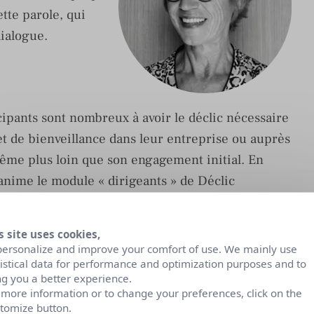
ette parole, qui
ialogue.
icipants sont nombreux à avoir le déclic nécessaire
t de bienveillance dans leur entreprise ou auprès
ême plus loin que son engagement initial. En
i anime le module « dirigeants » de Déclic
s site uses cookies,
personalize and improve your comfort of use. We mainly use
tistical data for performance and optimization purposes and to
ng you a better experience.
 more information or to change your preferences, click on the
tomize button.
Fortes de leurs valeurs communes et de