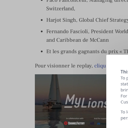
Switzerland,
Harjot Singh, Global Chief Strateg
Fernando Fascioli, President Wor
and Caribbean de McCann
Et les grands gagnants du prix « T
Pour visionner le replay,
cliquez ici
ou 
Thi
To 
sta
bri
For
Cus
To 
per