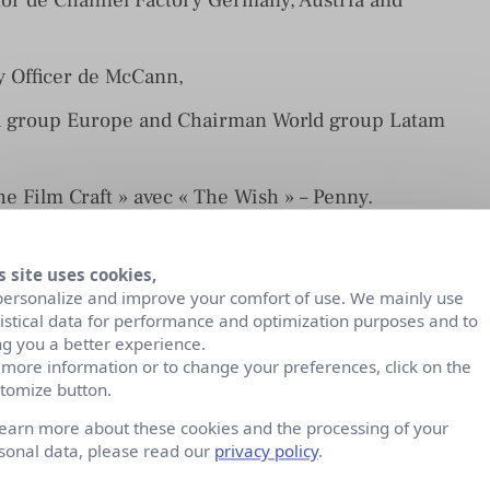
y Officer de McCann,
ld group Europe and Chairman World group Latam
he Film Craft » avec « The Wish » – Penny.
sur les images.
s site uses cookies,
personalize and improve your comfort of use. We mainly use
tistical data for performance and optimization purposes and to
ng you a better experience.
 more information or to change your preferences, click on the
tomize button.
learn more about these cookies and the processing of your
sonal data, please read our
privacy policy
.