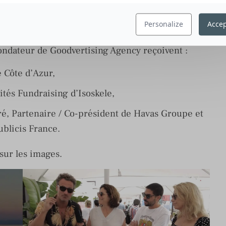
Personalize
Accep
nes Lions de 2022, sous la pluie, Sophie Guérinet
ondateur de Goodvertising Agency reçoivent :
e Côte d’Azur,
ités Fundraising d’Isoskele,
ré, Partenaire / Co-président de Havas Groupe et
blicis France.
sur les images.