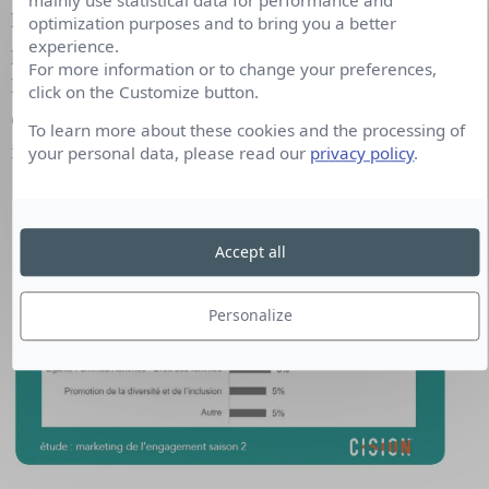
mainly use statistical data for performance and
l’environnement n’a été autant au cœur des
optimization purposes and to bring you a better
experience.
préoccupations des marketeurs.
La réduction de
For more information or to change your preferences,
l’empreinte carbone arrive en numéro 1 des
click on the Customize button.
objectifs prioritaires choisis par les entreprises
To learn more about these cookies and the processing of
interrogées avec 22% (Cf Schéma Ci dessous).
your personal data, please read our
privacy policy
.
Accept all
Personalize