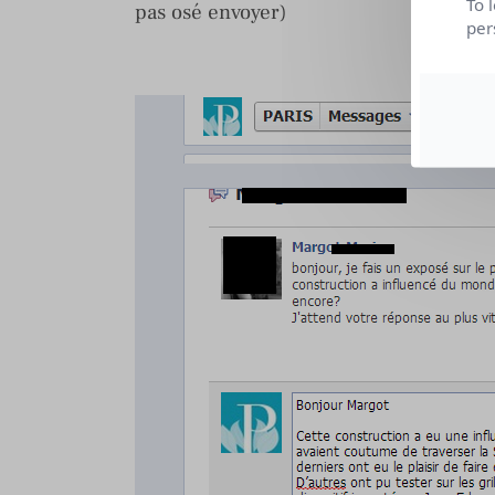
To 
pas osé envoyer)
per