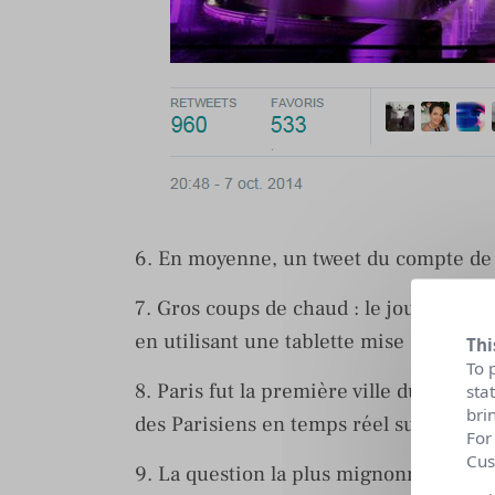
6. En moyenne, un tweet du compte d
7. Gros coups de chaud : le jour où d
en utilisant une tablette mise à leur dis
Thi
To 
8. Paris fut la première ville du mond
sta
bri
des Parisiens en temps réel sur Twitter
For
Cus
9. La question la plus mignonne adress