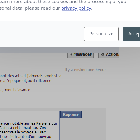
learn more about these cookies and the processing of your
sonal data, please read our
privacy policy
.
Personalize
Accep