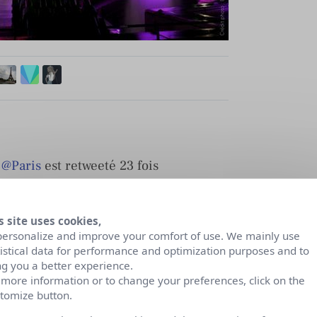
e
@Paris
est retweeté 23 fois
es mômes parviennent à hacker le compte @Paris
position sur le stand de la Ville au Salon du Livre.
s site uses cookies,
personalize and improve your comfort of use. We mainly use
e à ouvrir un compte pour répondre aux questions
tistical data for performance and optimization purposes and to
ng you a better experience.
 :
@ParisJ’écoute
 more information or to change your preferences, click on the
tomize button.
ée à la page Paris (et sa réponse que nous n’avons