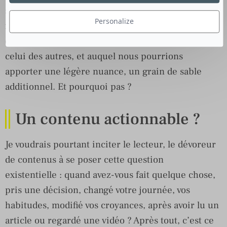
signal que nous lançons dans le ciel comme une
Personalize
fusée de détresse, pour signifier à la communauté
que nous sommes d’un avis qui pourrait être aussi
celui des autres, et auquel nous pourrions
apporter une légère nuance, un grain de sable
additionnel. Et pourquoi pas ?
Un contenu actionnable ?
Je voudrais pourtant inciter le lecteur, le dévoreur
de contenus à se poser cette question
existentielle : quand avez-vous fait quelque chose,
pris une décision, changé votre journée, vos
habitudes, modifié vos croyances, après avoir lu un
article ou regardé une vidéo ? Après tout, c’est ce