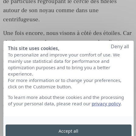
de particules regroupant le cercle des fidèles
autour de son noyau comme dans une
centrifugeuse.
Une fois encore, nous visons à côté des étoiles. Car
si n’importe quel contenu provoque chez l’autre
Deny all
This site uses cookies,
une réaction émotionnelle, ce n’est guère suffisant
To personalize and improve your comfort of use. We
à déclencher une action, ou même une réflexion.
mainly use statistical data for performance and
optimization purposes and to bring you a better
Or c’est ce seul objectif que devrait atteindre notre
experience.
production. Toucher l’âme, inoculer une réaction
For more information or to change your preferences,
click on the Customize button.
émotionnelle puis intellectuelle qui induise une
modification de la connaissance, ou à tout le moins,
To learn more about these cookies and the processing
of your personal data, please read our
privacy policy
.
un questionnement. Certes nous avons cette
liberté de commenter. Mais à nouveau, lorsque
nous commentons, n’est-ce pas pour donner le
Accept all
signal que nous avons lu ou vu ce contenu ? Un