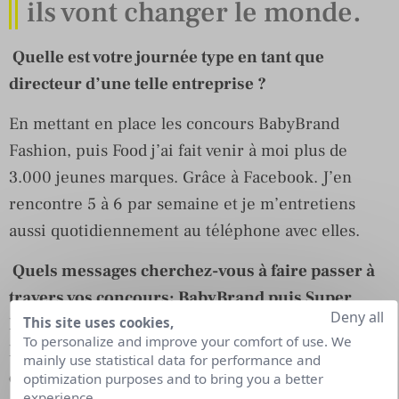
ils vont changer le monde.
Quelle est votre journée type en tant que
directeur d’une telle entreprise ?
En mettant en place les concours BabyBrand
Fashion, puis Food j’ai fait venir à moi plus de
3.000 jeunes marques. Grâce à Facebook. J’en
rencontre 5 à 6 par semaine et je m’entretiens
aussi quotidiennement au téléphone avec elles.
Quels messages cherchez-vous à faire passer à
travers vos concours: BabyBrand puis Super
Deny all
Fashion et maintenant BabyBrand Food ?
This site uses cookies,
To personalize and improve your comfort of use. We
Pouvez-vous nous expliquer le concept de ceux-
mainly use statistical data for performance and
ci?
optimization purposes and to bring you a better
experience.