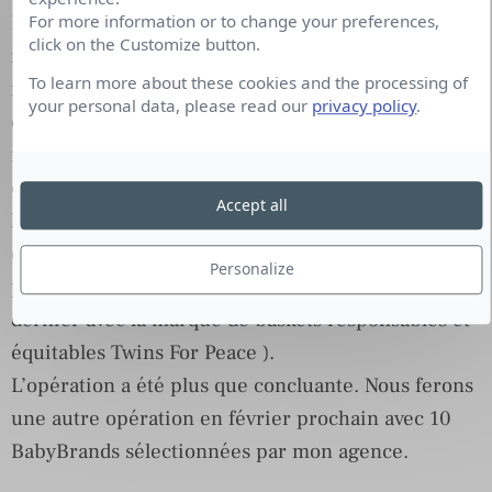
Les BabyBrands sont amenées à concurrencer les
For more information or to change your preferences,
click on the Customize button.
marques de luxe, les marques émergentes et de
To learn more about these cookies and the processing of
fast fashion. Les modes de consommation évoluent
your personal data, please read our
privacy policy
.
et ce sont ceux qui sont les plus proches de la
réalité. Jacques Antoine Granjon
et
VentePrivee.Com
ont été les premiers à saisir
Accept all
l’importance de ces jeunes marques créatives et
créatrices d’emplois en France. Nous avons fait une
Personalize
première vente BabyBrand (Vente privée en mai
dernier avec la marque de baskets responsables et
équitables Twins For Peace ).
L’opération a été plus que concluante. Nous ferons
une autre opération en février prochain avec 10
BabyBrands sélectionnées par mon agence.