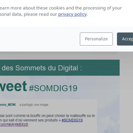
learn more about these cookies and the processing of your
sonal data, please read our
privacy policy
.
Personalize
Accep
1093055689465962497/video/1