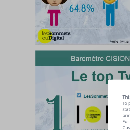
Thi
To 
sta
bri
For
Cus