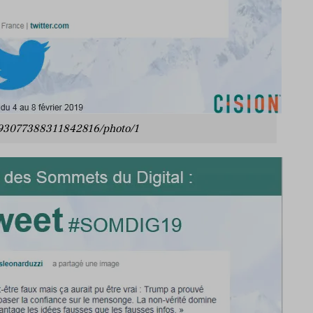
093077388311842816/photo/1