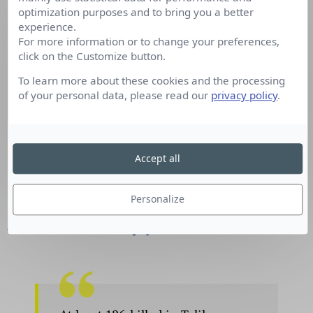
optimization purposes and to bring you a better
— Fox News (@FoxNews)
15
experience.
For more information or to change your preferences,
Décembre 2014
click on the Customize button.
To learn more about these cookies and the processing
of your personal data, please read our
privacy policy
.
Accept all
Personalize
130 000 tweets sur #pakistan le 15 et le 16
décembre (source
topsy.com
)