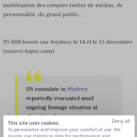
mobilisation des comptes twitter de médias, de
personnalité, du grand public…
95 000 tweets sur #sydney le 14 et le 15 décembre
(source
topsy.com
)
US consulate in
#Sydney
reportedly evacuated amid
ongoing hostage situation at
chocolate shop
Deny all
This site uses cookies,
http://t.co/n4D3yGjso9
To personalize and improve your comfort of use. We
pic.twitter.com/ayL7vvqxl8
mainly use statistical data for performance and