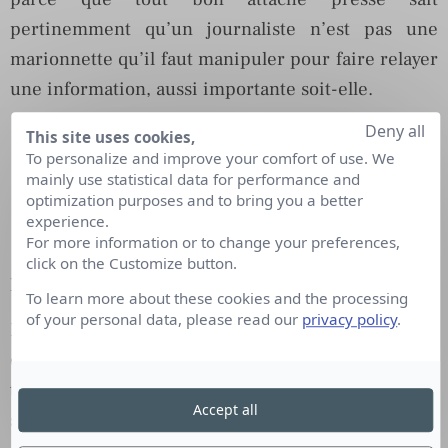
pertinemment qu’un journaliste n’est pas une
marionnette qu’il faut manipuler pour faire relayer
une information, aussi importante soit-elle.
Deny all
This site uses cookies,
To personalize and improve your comfort of use. We
mainly use statistical data for performance and
optimization purposes and to bring you a better
experience.
For more information or to change your preferences,
click on the Customize button.
Et pour les professionnels des RP, quel impact ?
To learn more about these cookies and the processing
of your personal data, please read our
privacy policy
.
Le coup a été dur pour les journalistes, forcés
d’admettre, sous le feu des critiques, qu’ils ont été
trompés. Carambar n’est qu’un cas isolé qui, à lui
Accept all
seul, n’aura pas un impact massif sur les relations