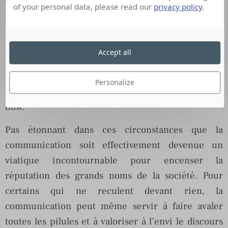
of your personal data, please read our
privacy policy
.
qu’elles sont désormais décortiquées, commentées,
sondées et même valorisées par des agences de
notation financière qui hésitent de moins en moins
Accept all
à les inscrire à la colonne des actifs d’une
entreprise au même titre que ses outils de
Personalize
production, ses biens immobiliers ou son cash-
flow.
Pas étonnant dans ces circonstances que la
communication soit effectivement devenue un
viatique incontournable pour encenser la
réputation des grands noms de la société. Pour
certains qui ne reculent devant rien, la
communication peut même servir à faire avaler
toutes les pilules et à valoriser à l’envi le discours