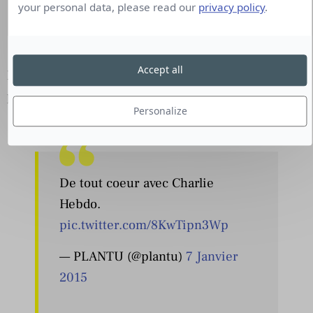
your personal data, please read our
privacy policy
.
Accept all
Les posts les plus Tweetés, commentés ou
partagés sur Twitter et sur Facebook
:
Personalize
De tout coeur avec Charlie
Hebdo.
pic.twitter.com/8KwTipn3Wp
— PLANTU (@plantu)
7 Janvier
2015